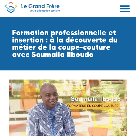
Formations
Etablissements
Etudier à l’étranger
Promouvoir mon établissement
Actualités
Orientation
Métiers
Formation professionnelle et
insertion : à la découverte du
métier de la coupe-couture
avec Soumaila Ilboudo