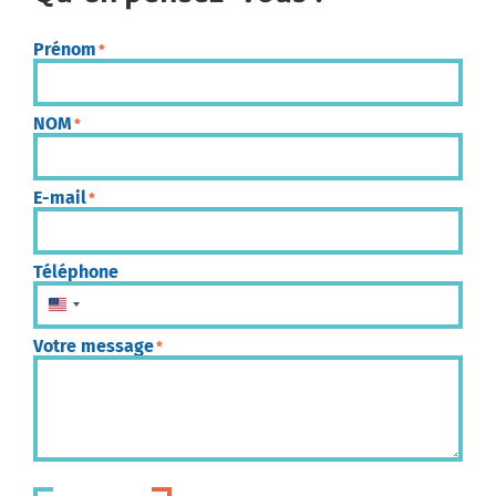
Prénom
*
NOM
*
E-mail
*
Téléphone
États-Unis +1
Votre message
*