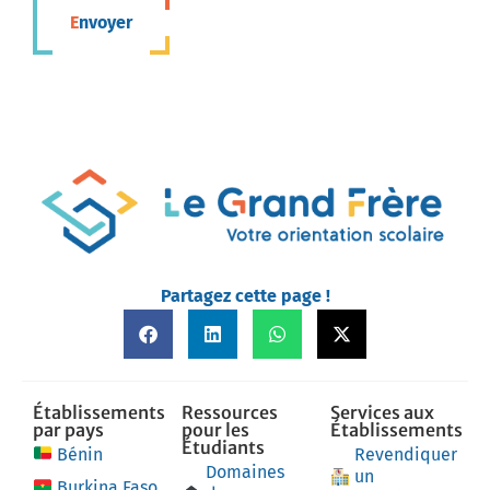
Envoyer
Partagez cette page !
Établissements
Ressources
Services aux
par pays
pour les
Établissements
Étudiants
Bénin
Revendiquer
Domaines
un
Burkina Faso