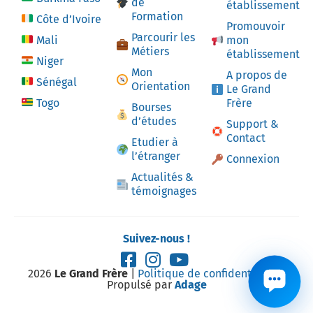
de
établissement
Formation
Côte d’Ivoire
Promouvoir
Parcourir les
Mali
mon
Métiers
établissement
Niger
Mon
A propos de
Sénégal
Orientation
Le Grand
Togo
Frère
Bourses
d’études
Support &
Contact
Etudier à
l’étranger
Connexion
Actualités &
témoignages
Suivez-nous !
2026
Le Grand Frère
|
Politique de confidentialité
|
Propulsé par
Adage