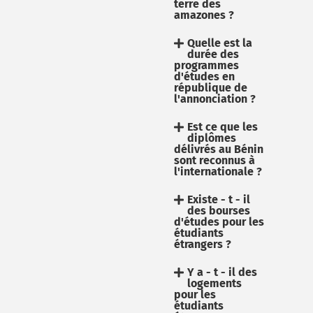
terre des
amazones ?
Quelle est la
durée des
programmes
d'études en
république de
l'annonciation ?
Est ce que les
diplômes
délivrés au Bénin
sont reconnus à
l'internationale ?
Existe - t - il
des bourses
d'études pour les
étudiants
étrangers ?
Y a - t - il des
logements
pour les
étudiants