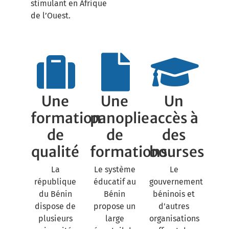
stimulant en Afrique
de l’Ouest.
Une
Une
Un
formation
panoplie
accès à
de
de
des
qualité
formations
bourses
La
Le système
Le
république
éducatif au
gouvernement
du Bénin
Bénin
béninois et
dispose de
propose un
d'autres
plusieurs
large
organisations