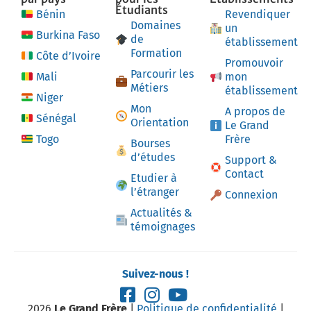
Étudiants
Bénin
Revendiquer
Domaines
un
Burkina Faso
de
établissement
Formation
Côte d’Ivoire
Promouvoir
Parcourir les
Mali
mon
Métiers
établissement
Niger
Mon
A propos de
Sénégal
Orientation
Le Grand
Togo
Frère
Bourses
d’études
Support &
Contact
Etudier à
l’étranger
Connexion
Actualités &
témoignages
Suivez-nous !
2026
Le Grand Frère
|
Politique de confidentialité
|