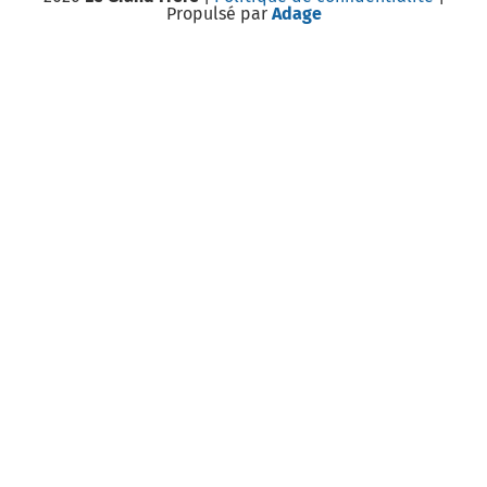
Propulsé par
Adage