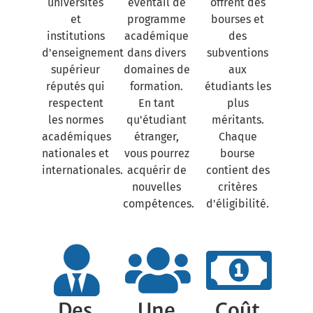
universités
éventail de
offrent des
et
programme
bourses et
institutions
académique
des
d'enseignement
dans divers
subventions
supérieur
domaines de
aux
réputés qui
formation.
étudiants les
respectent
En tant
plus
les normes
qu'étudiant
méritants.
académiques
étranger,
Chaque
nationales et
vous pourrez
bourse
internationales.
acquérir de
contient des
nouvelles
critères
compétences.
d'éligibilité.
Des
Une
Coût