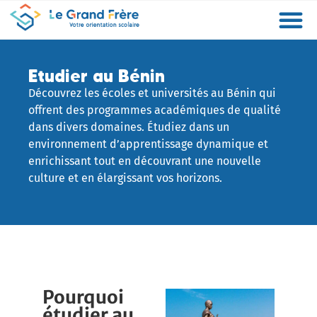
Formations
Etablissements
Etudier à l’étranger
Promouvoir mon établissement
Actualités
Orientation
Métiers
Etudier au Bénin
Découvrez les écoles et universités au Bénin qui
offrent des programmes académiques de qualité
dans divers domaines. Étudiez dans un
environnement d’apprentissage dynamique et
enrichissant tout en découvrant une nouvelle
culture et en élargissant vos horizons.
Pourquoi
étudier au