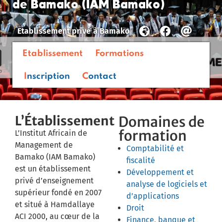
de Bamako (IAM Bamako)
Etablissement privé
à
Bamako
Etablissement
Formations
Inscription
Contact
L’Établissement
Domaines de
formation
L’Institut Africain de
Management de
Comptabilité et
Bamako (IAM Bamako)
fiscalité
est un établissement
Développement et
privé d’enseignement
analyse de logiciels et
supérieur fondé en 2007
d’applications
et situé à Hamdallaye
Droit
ACI 2000, au cœur de la
Finance, banque et