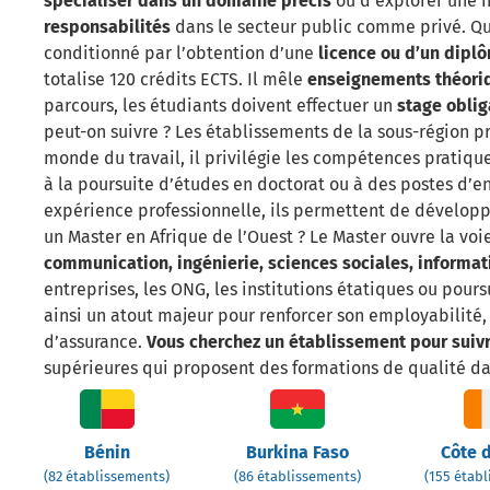
spécialiser dans un domaine précis
ou d’explorer une n
responsabilités
dans le secteur public comme privé. Que
conditionné par l’obtention d’une
licence ou d’un dipl
totalise 120 crédits ECTS. Il mêle
enseignements théoriq
parcours, les étudiants doivent effectuer un
stage oblig
peut-on suivre ? Les établissements de la sous-région p
monde du travail, il privilégie les compétences pratique
à la poursuite d’études en doctorat ou à des postes d’
expérience professionnelle, ils permettent de développ
un Master en Afrique de l’Ouest ? Le Master ouvre la v
communication, ingénierie, sciences sociales, informa
entreprises, les ONG, les institutions étatiques ou pou
ainsi un atout majeur pour renforcer son employabilité,
d’assurance.
Vous cherchez un établissement pour suivr
supérieures qui proposent des formations de qualité da
Bénin
Burkina Faso
Côte d
(82 établissements)
(86 établissements)
(155 étab