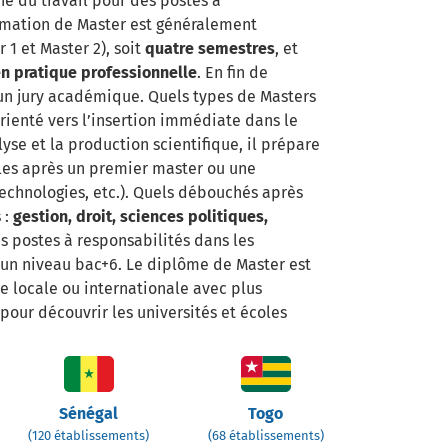
hé du travail pour des postes à
ormation de Master est généralement
 1 et Master 2), soit
quatre semestres
, et
n pratique professionnelle
. En fin de
n jury académique. Quels types de Masters
orienté vers l’insertion immédiate dans le
lyse et la production scientifique, il prépare
les après un premier master ou une
echnologies, etc.). Quels débouchés après
 :
gestion, droit, sciences politiques,
s postes à responsabilités dans les
e un niveau bac+6. Le diplôme de Master est
e locale ou internationale avec plus
pour découvrir les universités et écoles
Sénégal
Togo
(120 établissements)
(68 établissements)