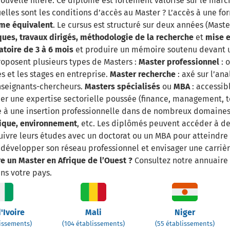
ouvelle filière. Ce diplôme est fortement valorisé sur le marc
lles sont les conditions d’accès au Master ? L’accès à une f
ôme équivalent
. Le cursus est structuré sur deux années (Master
ues, travaux dirigés, méthodologie de la recherche
et
mise e
atoire de 3 à 6 mois
et produire un mémoire soutenu devant u
roposent plusieurs types de Masters :
Master professionnel
: 
s et les stages en entreprise.
Master recherche
: axé sur l’ana
enseignants-chercheurs.
Masters spécialisés
ou
MBA
: accessib
er une expertise sectorielle poussée (finance, management, t
oie à une insertion professionnelle dans de nombreux domaines
tique, environnement
, etc. Les diplômés peuvent accéder à de
rsuivre leurs études avec un doctorat ou un MBA pour atteindr
 développer son réseau professionnel et envisager une carrièr
e un Master en Afrique de l’Ouest ?
Consultez notre annuaire 
ns votre pays.
'Ivoire
Mali
Niger
lissements)
(104 établissements)
(55 établissements)