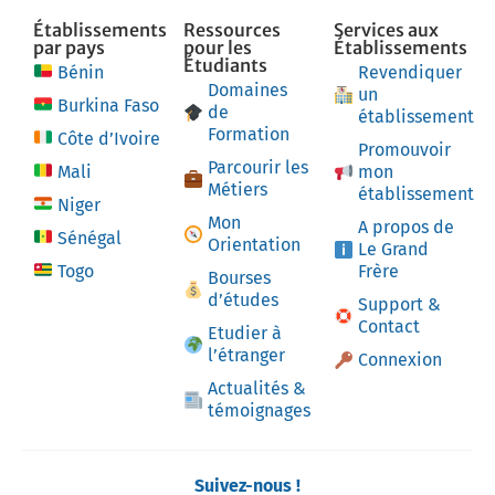
Établissements
Ressources
Services aux
par pays
pour les
Établissements
Étudiants
Bénin
Revendiquer
Domaines
un
Burkina Faso
de
établissement
Formation
Côte d’Ivoire
Promouvoir
Parcourir les
Mali
mon
Métiers
établissement
Niger
Mon
A propos de
Sénégal
Orientation
Le Grand
Togo
Frère
Bourses
d’études
Support &
Contact
Etudier à
l’étranger
Connexion
Actualités &
témoignages
Suivez-nous !