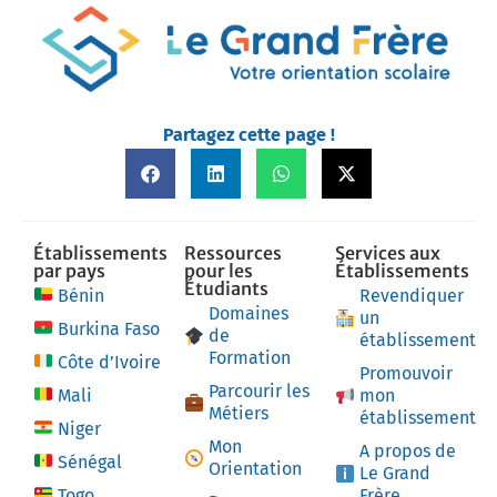
Partagez cette page !
Établissements
Ressources
Services aux
par pays
pour les
Établissements
Étudiants
Bénin
Revendiquer
Domaines
un
Burkina Faso
de
établissement
Formation
Côte d’Ivoire
Promouvoir
Parcourir les
Mali
mon
Métiers
établissement
Niger
Mon
A propos de
Sénégal
Orientation
Le Grand
Togo
Frère