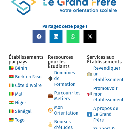
Partagez cette page !
Établissements
Ressources
Services aux
par pays
pour les
Établissements
Étudiants
Bénin
Revendiquer
Domaines
un
Burkina Faso
de
établissement
Formation
Côte d’Ivoire
Promouvoir
Parcourir les
Mali
mon
Métiers
établissement
Niger
Mon
A propos de
Sénégal
Orientation
Le Grand
Togo
Frère
Bourses
d’études
Support &