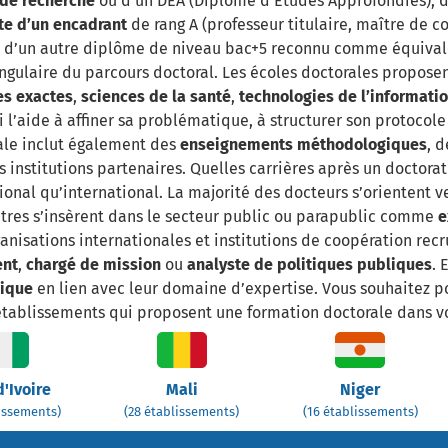
de recherche
ou d’un DEA (Diplôme d'Études Approfondies), 
ite d’un encadrant
de rang A (professeur titulaire, maître de c
urs d’un autre diplôme de niveau bac+5 reconnu comme équival
angulaire du parcours doctoral. Les écoles doctorales propose
es exactes
,
sciences de la santé
,
technologies de l’informati
l’aide à affiner sa problématique, à structurer son protocole 
rale inclut également des
enseignements méthodologiques
, 
 institutions partenaires. Quelles carrières après un doctora
onal qu’international. La majorité des docteurs s’orientent ve
utres s’insèrent dans le secteur public ou parapublic comme
e
ganisations internationales et institutions de coopération re
ent
,
chargé de mission
ou
analyste de politiques publiques
. 
gique
en lien avec leur domaine d’expertise. Vous souhaitez p
 établissements qui proposent une formation doctorale dans vo
d'Ivoire
Mali
Niger
lissements)
(28 établissements)
(16 établissements)