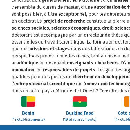
candidat doit généralement être titulaire : d’un
master 
l’ensemble du cursus de master, d’une
autorisation écr
sont possibles, à titre exceptionnel, pour les détente
en doctorat Le
projet de recherche
constitue la pierre 
sciences sociales
,
sciences économiques
,
droit
,
scienc
doctorant est accompagné par un directeur de thèse qui 
essentielles du travail scientifique. La formation docto
que des
missions et stages
dans des laboratoires ou des
perspectives professionnelles riches, tant au niveau nati
académique
en devenant
enseignants-chercheurs
. D’a
innovation
, ou
responsables de projets
. Les grandes or
qualifiés pour des postes de
chercheur en développem
l’
entrepreneuriat scientifique
ou l’
innovation technolo
dans un autre pays d’Afrique de l’Ouest ? Consultez les
Bénin
Burkina Faso
Côte 
(13 établissements)
(19 établissements)
(17 étab