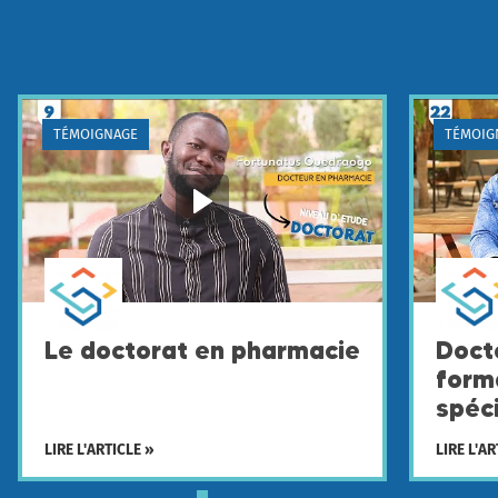
TÉMOIGNAGE
TÉMOIG
Le doctorat en pharmacie
Doct
forma
spéci
LIRE L'ARTICLE »
LIRE L'AR