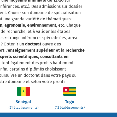
d’une
moyenne minimale de 12/20
sur
onférences, etc.). Des admissions sur dossier
ent. Choisir son domaine de spécialisation
nt une grande variété de thématiques :
on
,
agronomie
,
environnement
, etc. Chaque
de recherche, et à valider les étapes
des <strongconférences spécialisées, ainsi
t ? Obtenir un
doctorat
ouvre des
rs l’
enseignement supérieur
et la
recherche
xperts scientifiques
,
consultants en
crutent également des profils hautement
Enfin, certains diplômés choisissent
oursuivre un doctorat dans votre pays ou
tre domaine et selon votre profil :
Sénégal
Togo
(21 établissements)
(12 établissements)