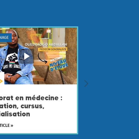
NAGE
orat en médecine :
tion, cursus,
alisation
TICLE »