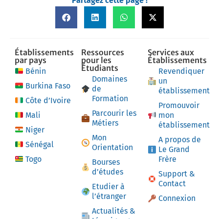
Partagez cette page !
Établissements
Ressources
Services aux
par pays
pour les
Établissements
Étudiants
Bénin
Revendiquer
Domaines
un
Burkina Faso
de
établissement
Formation
Côte d’Ivoire
Promouvoir
Parcourir les
Mali
mon
Métiers
établissement
Niger
Mon
A propos de
Sénégal
Orientation
Le Grand
Togo
Frère
Bourses
d’études
Support &
Contact
Etudier à
l’étranger
Connexion
Actualités &