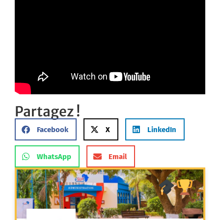
Partagez !
Facebook
X
LinkedIn
WhatsApp
Email