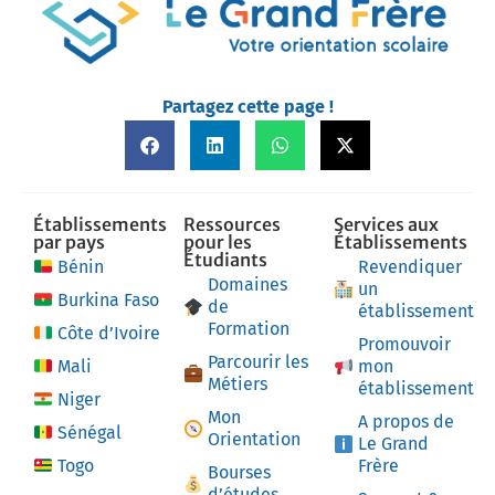
Partagez cette page !
Établissements
Ressources
Services aux
par pays
pour les
Établissements
Étudiants
Bénin
Revendiquer
Domaines
un
Burkina Faso
de
établissement
Formation
Côte d’Ivoire
Promouvoir
Parcourir les
Mali
mon
Métiers
établissement
Niger
Mon
A propos de
Sénégal
Orientation
Le Grand
Togo
Frère
Bourses
d’études