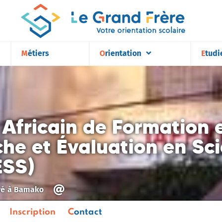
Métiers
Orientation
Etudi
t Africain de Formation
he et Évaluation en Sci
ESS)
vé
à
Bamako
Inscription
Contact