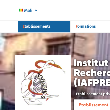
Mali
Etablissements
Formations
Institu
Recherc
(IAFPR
Etablissement pri
Etablissement