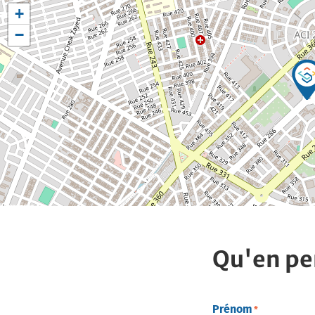
+
−
Qu'en pe
Prénom
*