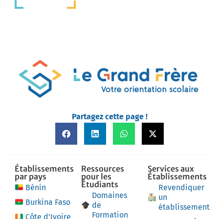
Partagez cette page !
Établissements
Ressources
Services aux
par pays
pour les
Établissements
Étudiants
Bénin
Revendiquer
Domaines
un
Burkina Faso
de
établissement
Formation
Côte d’Ivoire