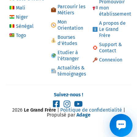
Promouvoir
Parcourir les
Mali
mon
Métiers
établissement
Niger
Mon
A propos de
Sénégal
Orientation
Le Grand
Togo
Frère
Bourses
d’études
Support &
Contact
Etudier à
l’étranger
Connexion
Actualités &
témoignages
Suivez-nous !
2026
Le Grand Frère
|
Politique de confidentialité
|
Propulsé par
Adage