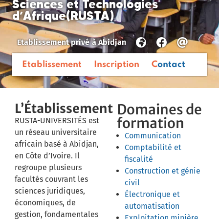
Sciences et Technologies
d’Afrique(RUSTA)
Etablissement privé
à
Abidjan
Etablissement
Inscription
Contact
L’Établissement
Domaines de
formation
RUSTA-UNIVERSITÉS est
un réseau universitaire
Communication
africain basé à Abidjan,
Comptabilité et
en Côte d’Ivoire. Il
fiscalité
regroupe plusieurs
Construction et génie
facultés couvrant les
civil
sciences juridiques,
Électronique et
économiques, de
automatisation
gestion, fondamentales
Exploitation minière