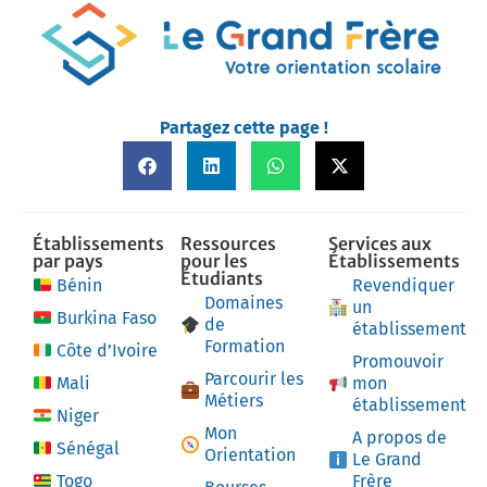
Partagez cette page !
Établissements
Ressources
Services aux
par pays
pour les
Établissements
Étudiants
Bénin
Revendiquer
Domaines
un
Burkina Faso
de
établissement
Formation
Côte d’Ivoire
Promouvoir
Parcourir les
Mali
mon
Métiers
établissement
Niger
Mon
A propos de
Sénégal
Orientation
Le Grand
Togo
Frère