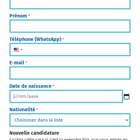
Prénom
*
Téléphone (WhatsApp)
*
États-Unis +1
E-mail
*
Date de naissance
*
Nationalité
*
Nouvelle candidature
Cochez cette case si c'est la première fois que vous entrez en