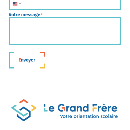
États-Unis +1
Votre message
*
Envoyer