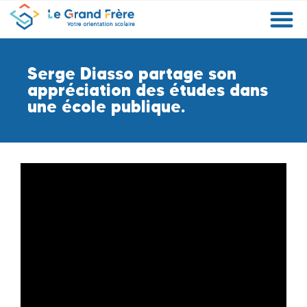
Formations
Etablissements
Etudier à l’étranger
Promouvoir mon établissement
Actualités
Orientation
Métiers
Serge Diasso partage son
appréciation des études dans
une école publique.