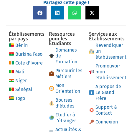
Partagez cette page !
Établissements
Ressources
Services aux
par pays
pour les
Établissements
Étudiants
Bénin
Revendiquer
Domaines
un
Burkina Faso
de
établissement
Formation
Côte d’Ivoire
Promouvoir
Parcourir les
Mali
mon
Métiers
établissement
Niger
Mon
A propos de
Sénégal
Orientation
Le Grand
Togo
Frère
Bourses
d’études
Support &
Contact
Etudier à
l’étranger
Connexion
Actualités &