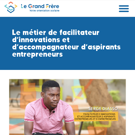
Formations
Etablissements
Etudier à l’étranger
Promouvoir mon établissement
Actualités
Orientation
Métiers
Le métier de facilitateur
d’innovations et
d’accompagnateur d’aspirants
entrepreneurs