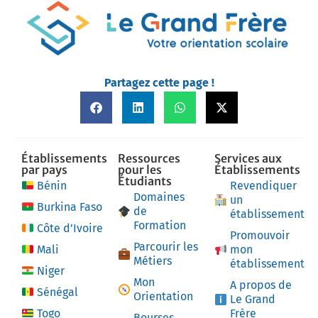
Partagez cette page !
Établissements
Ressources
Services aux
par pays
pour les
Établissements
Étudiants
Bénin
Revendiquer
Domaines
un
Burkina Faso
de
établissement
Formation
Côte d’Ivoire
Promouvoir
Parcourir les
Mali
mon
Métiers
établissement
Niger
Mon
A propos de
Sénégal
Orientation
Le Grand
Togo
Frère
Bourses