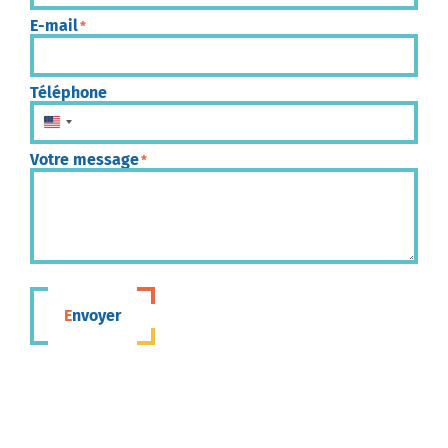
E-mail
*
Téléphone
États-Unis +1
Votre message
*
Envoyer