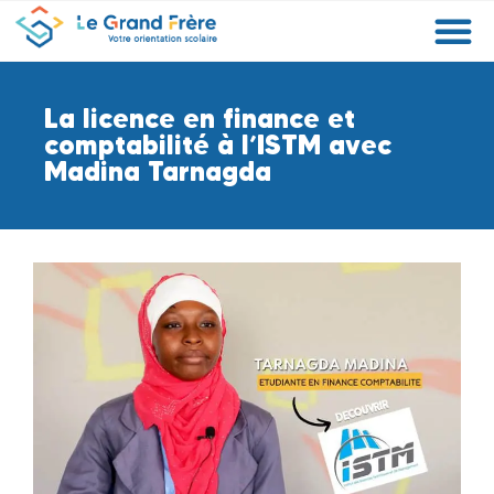
Formations
Etablissements
Etudier à l’étranger
Promouvoir mon établissement
Actualités
Orientation
Métiers
La licence en finance et
comptabilité à l’ISTM avec
Madina Tarnagda