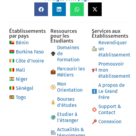
Établissements
Ressources
Services aux
par pays
pour les
Établissements
Étudiants
Bénin
Revendiquer
Domaines
un
Burkina Faso
de
établissement
Formation
Côte d’Ivoire
Promouvoir
Parcourir les
Mali
mon
Métiers
établissement
Niger
Mon
A propos de
Sénégal
Orientation
Le Grand
Togo
Frère
Bourses
d’études
Support &
Contact
Etudier à
l’étranger
Connexion
Actualités &
témoignages