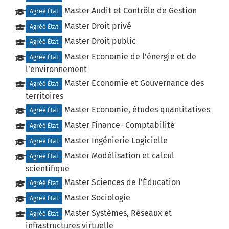
Master Audit et Contrôle de Gestion
Agréé État
Master Droit privé
Agréé État
Master Droit public
Agréé État
Master Economie de l’énergie et de
Agréé État
l’environnement
Master Economie et Gouvernance des
Agréé État
territoires
Master Economie, études quantitatives
Agréé État
Master Finance- Comptabilité
Agréé État
Master Ingénierie Logicielle
Agréé État
Master Modélisation et calcul
Agréé État
scientifique
Master Sciences de l’Éducation
Agréé État
Master Sociologie
Agréé État
Master Systèmes, Réseaux et
Agréé État
infrastructures virtuelle