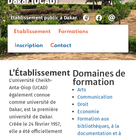
Dakar (UCAD)
Etablissement public
à
Dakar
Etablissement
Formations
Inscription
Contact
L’Établissement
Domaines de
formation
L’université Cheikh-
Anta-Diop (UCAD)
Arts
également connue
Communication
comme université de
Droit
Dakar, est la première
Economie
université de Dakar.
Formation aux
Créée le 24 février 1957,
bibliothèques, à la
elle a été officiellement
documentation et à