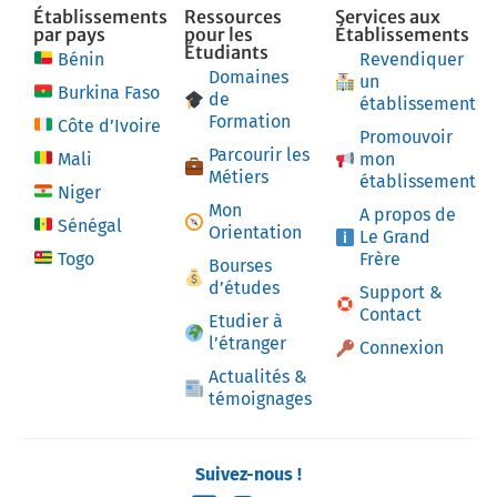
Établissements
Ressources
Services aux
par pays
pour les
Établissements
Étudiants
Bénin
Revendiquer
Domaines
un
Burkina Faso
de
établissement
Formation
Côte d’Ivoire
Promouvoir
Parcourir les
Mali
mon
Métiers
établissement
Niger
Mon
A propos de
Sénégal
Orientation
Le Grand
Togo
Frère
Bourses
d’études
Support &
Contact
Etudier à
l’étranger
Connexion
Actualités &
témoignages
Suivez-nous !