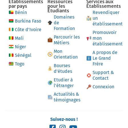
Établissements
Ressources
Services aux
par pays
pour les
Établissements
Étudiants
Bénin
Revendiquer
Domaines
un
Burkina Faso
de
établissement
Formation
Côte d’Ivoire
Promouvoir
Parcourir les
Mali
mon
Métiers
établissement
Niger
Mon
A propos de
Sénégal
Orientation
Le Grand
Togo
Frère
Bourses
d’études
Support &
Contact
Etudier à
l’étranger
Connexion
Actualités &
témoignages
Suivez-nous !