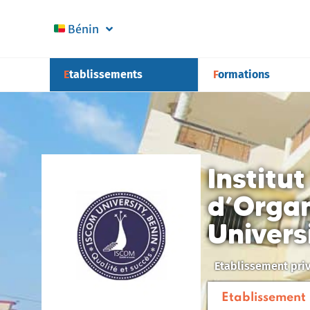
Bénin
Etablissements
Formations
Institu
d’Orga
Univers
Etablissement pri
Etablissement