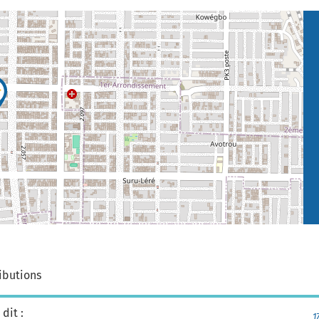
ibutions
dit :
1