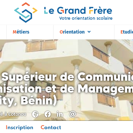
Métiers
Orientation
Etudi
t Supérieur de Communi
nisation et de Manage
ity, Bénin)
vé
à
Cotonou
Inscription
Contact