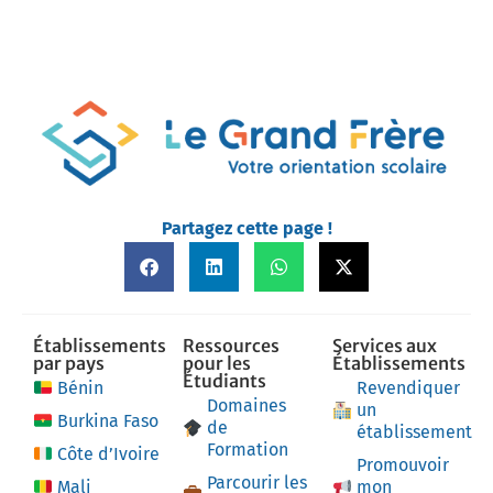
Partagez cette page !
Établissements
Ressources
Services aux
par pays
pour les
Établissements
Étudiants
Bénin
Revendiquer
Domaines
un
Burkina Faso
de
établissement
Formation
Côte d’Ivoire
Promouvoir
Parcourir les
Mali
mon