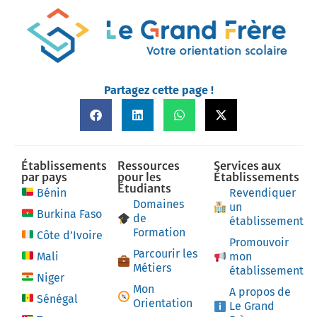
Partagez cette page !
Établissements
Ressources
Services aux
par pays
pour les
Établissements
Étudiants
Bénin
Revendiquer
Domaines
un
Burkina Faso
de
établissement
Formation
Côte d’Ivoire
Promouvoir
Parcourir les
Mali
mon
Métiers
établissement
Niger
Mon
A propos de
Sénégal
Orientation
Le Grand