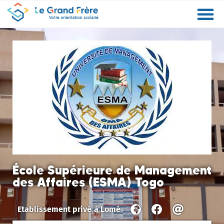
Formations
Etablissements
Etudier à l’étranger
Promouvoir mon établissement
Actualités
Orientation
Métiers
École Supérieure de Management
des Affaires (ESMA) Togo
Etablissement privé
à
Lomé