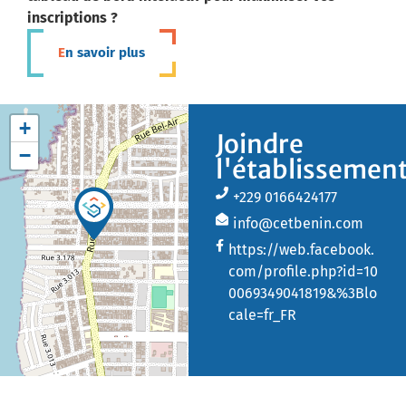
inscriptions ?
En savoir plus
+
Joindre
−
l'établissemen
+229 0166424177
info@cetbenin.com
https://web.facebook.
com/profile.php?id=10
0069349041819&%3Blo
cale=fr_FR