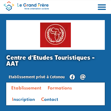
Formations
Etablissements
Etudier à l’étranger
Promouvoir mon établissement
Actualités
Orientation
Métiers
Centre d’Etudes Touristiques –
AAT
Etablissement privé
à
Cotonou
Etablissement
Formations
Inscription
Contact