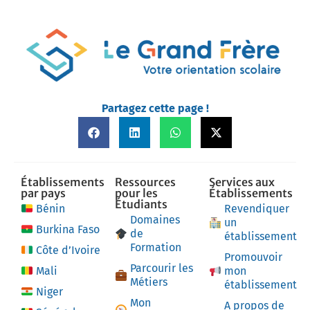
Partagez cette page !
Établissements
Ressources
Services aux
par pays
pour les
Établissements
Étudiants
Bénin
Revendiquer
Domaines
un
Burkina Faso
de
établissement
Formation
Côte d’Ivoire
Promouvoir
Parcourir les
Mali
mon
Métiers
établissement
Niger
Mon
A propos de