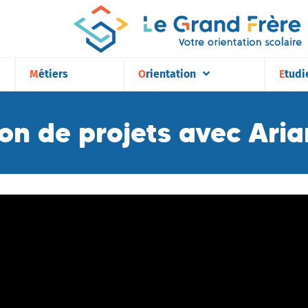
Métiers
Orientation
Etudi
on de projets avec Ari