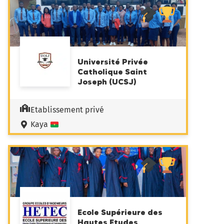
Université Privée
Catholique Saint
Joseph (UCSJ)
Etablissement privé
Kaya
Ecole Supérieure des
Hautes Etudes