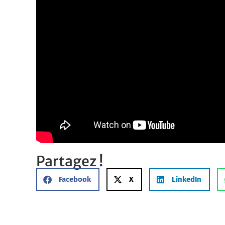
Partagez !
Facebook
X
LinkedIn