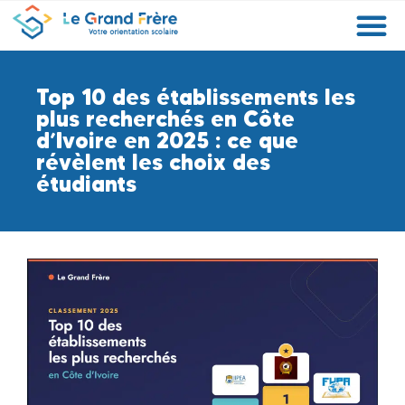
Formations
Etablissements
Etudier à l’étranger
Promouvoir mon établissement
Actualités
Orientation
Métiers
Top 10 des établissements les
plus recherchés en Côte
d’Ivoire en 2025 : ce que
révèlent les choix des
étudiants