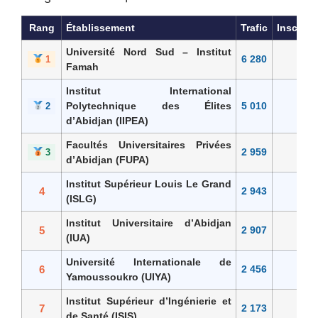
Rang
Établissement
Trafic
Inscript
Université Nord Sud – Institut
6 280
58
1
Famah
Institut International
Polytechnique des Élites
5 010
47
2
d’Abidjan (IIPEA)
Facultés Universitaires Privées
2 959
26
3
d’Abidjan (FUPA)
Institut Supérieur Louis Le Grand
4
2 943
(ISLG)
Institut Universitaire d’Abidjan
5
2 907
(IUA)
Université Internationale de
6
2 456
Yamoussoukro (UIYA)
Institut Supérieur d’Ingénierie et
7
2 173
de Santé (ISIS)