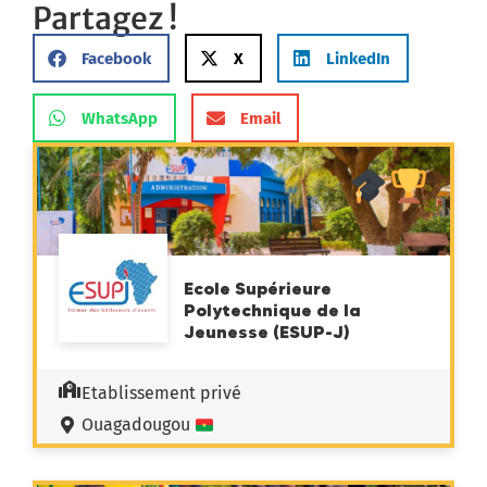
Partagez !
Facebook
X
LinkedIn
WhatsApp
Email
Ecole Supérieure
Polytechnique de la
Jeunesse (ESUP-J)
Etablissement privé
Ouagadougou