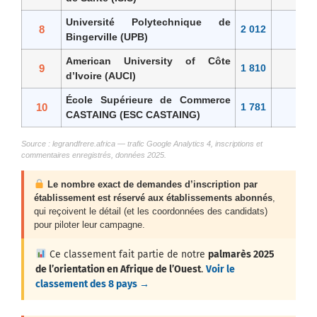
Université Polytechnique de
8
2 012
Bingerville (UPB)
American University of Côte
9
1 810
d’Ivoire (AUCI)
École Supérieure de Commerce
10
1 781
CASTAING (ESC CASTAING)
Source : legrandfrere.africa — trafic Google Analytics 4, inscriptions et
commentaires enregistrés, données 2025.
Le nombre exact de demandes d’inscription par
établissement est réservé aux établissements abonnés
,
qui reçoivent le détail (et les coordonnées des candidats)
pour piloter leur campagne.
Ce classement fait partie de notre
palmarès 2025
de l’orientation en Afrique de l’Ouest
.
Voir le
classement des 8 pays →