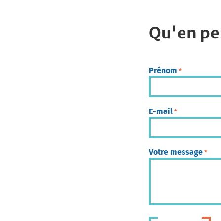
Qu'en pe
Prénom
*
E-mail
*
Votre message
*