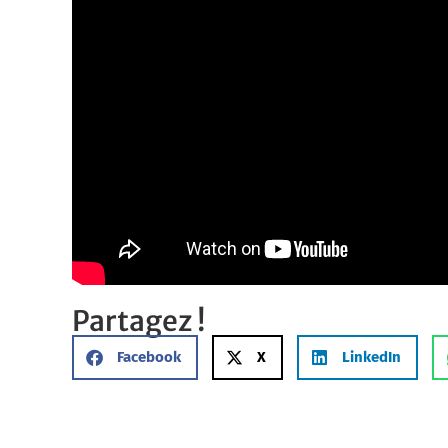
Partagez !
Facebook
X
LinkedIn