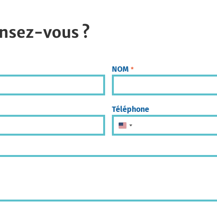
nsez-vous ?
NOM
*
Téléphone
États-Unis +1