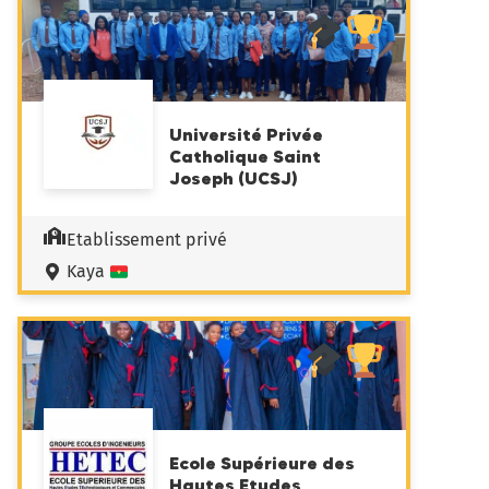
Université Privée
Catholique Saint
Joseph (UCSJ)
Etablissement privé
Kaya
Ecole Supérieure des
Hautes Etudes