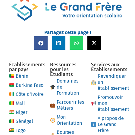
Partagez cette page !
Établissements
Ressources
Services aux
par pays
pour les
Établissements
Étudiants
Bénin
Revendiquer
Domaines
un
Burkina Faso
de
établissement
Formation
Côte d’Ivoire
Promouvoir
Parcourir les
Mali
mon
Métiers
établissement
Niger
Mon
A propos de
Sénégal
Orientation
Le Grand
Togo
Frère
Bourses