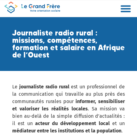
Formations
Etablissements
Etudier à l’étranger
Promouvoir mon établissement
Actualités
Orientation
Métiers
Journaliste radio rural :
missions, compétences,
formation et salaire en Afrique
de l’Ouest
Le
journaliste radio rural
est un professionnel de
la communication qui travaille au plus près des
communautés rurales pour
informer, sensibiliser
et valoriser les réalités locales
. Sa mission va
bien au-delà de la simple diffusion d’actualités :
il est un
acteur du développement local
et un
médiateur entre les institutions et la population
.