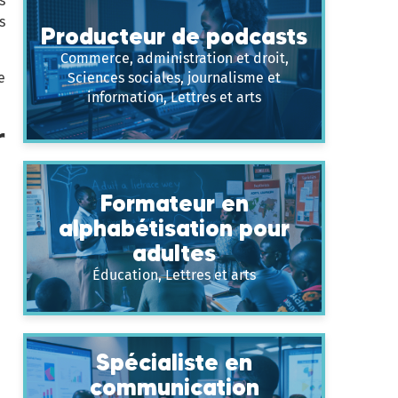
s
s
Producteur de podcasts
Commerce, administration et droit,
e
Sciences sociales, journalisme et
information, Lettres et arts
r
Formateur en
alphabétisation pour
adultes
Éducation, Lettres et arts
Spécialiste en
communication