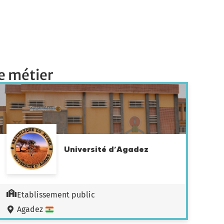
e métier
Université d’Agadez
Etablissement public
Agadez