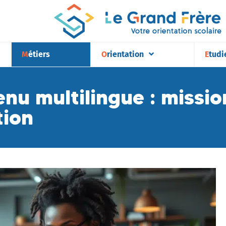
Métiers
Orientation
Etudi
nu multilingue : missi
tion