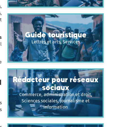
,
,
t
Guide touristique
s
Lettres et arts, Services
l
e
Rédacteur pour réseaux
u
sociaux
Commerce, administration et droit,
Sciences sociales, journalisme et
s
information
s