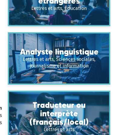
étrangères
Lettres et arts, Éducation
Analyste linguistique
Lettres et arts, Sciences sociales,
journalisme et information
Traducteur ou
n
interprète
s
(français/local)
s
Lettres et arts