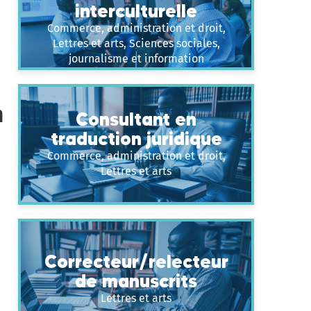
interculturelle
Commerce, administration et droit,
Lettres et arts, Sciences sociales,
journalisme et information
n
Consultant en
traduction juridique
Commerce, administration et droit,
Lettres et arts
Correcteur/relecteur
de manuscrits
Lettres et arts