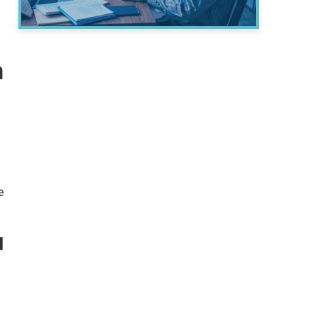
n
e
u