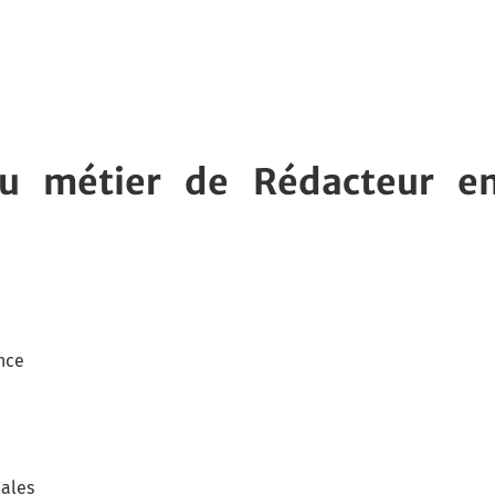
du métier de Rédacteur e
ance
iales