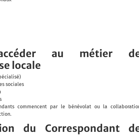
accéder au métier d
e locale
pécialisé)
es sociales
n
s
ndants commencent par le bénévolat ou la collaboratio
tion.
ution du Correspondant d