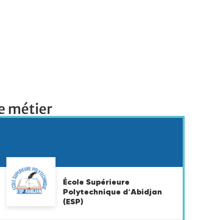
e métier
École Supérieure
Polytechnique d’Abidjan
(ESP)