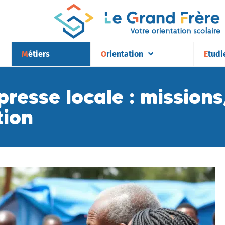
Métiers
Orientation
Etudi
resse locale : mission
tion