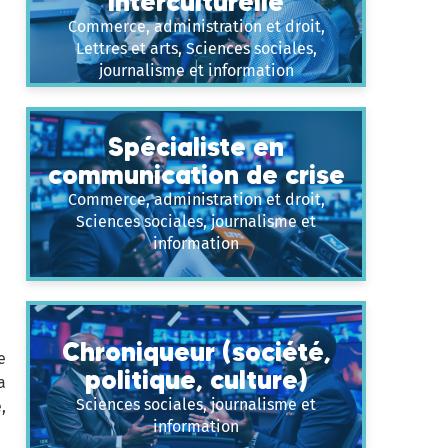
interculturelle
Commerce, administration et droit,
Lettres et arts, Sciences sociales,
journalisme et information
Spécialiste en
communication de crise
Commerce, administration et droit,
Sciences sociales, journalisme et
information
Chroniqueur (société,
e
politique, culture)
a
Sciences sociales, journalisme et
,
information