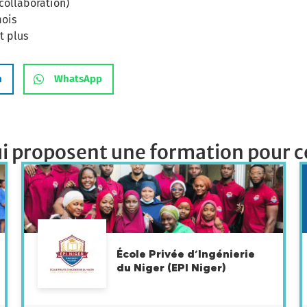
collaboration)
mois
t plus
n
WhatsApp
i proposent une formation pour c
École Privée d’Ingénierie
du Niger (EPI Niger)