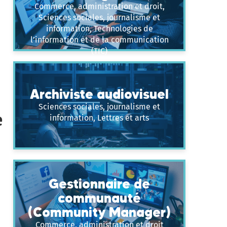
Commerce, administration et droit,
Sciences sociales, journalisme et
information, Technologies de
l’information et de la communication
(TIC)
Archiviste audiovisuel
Sciences sociales, journalisme et
e
information, Lettres et arts
Gestionnaire de
communauté
(Community Manager)
Commerce, administration et droit