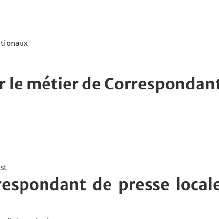
ationaux
er le métier de Correspondan
st
rrespondant de presse local