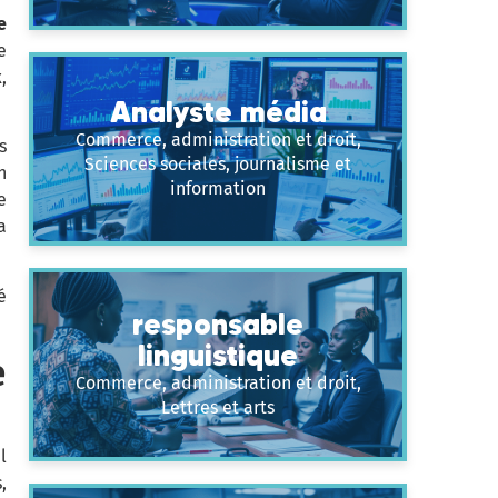
e
e
,
Analyste média
Commerce, administration et droit,
s
Sciences sociales, journalisme et
n
information
e
a
é
responsable
linguistique
e
Commerce, administration et droit,
Lettres et arts
l
,