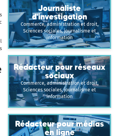
Journaliste
s
d'investigation
c
Commerce, administration et droit,
Sciences sociales, journalisme et
information
l
s
Rédacteur pour réseaux
e
sociaux
Commerce, administration et droit,
Sciences sociales, journalisme et
information
Rédacteur pour médias
en ligne