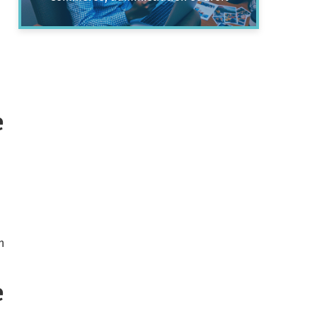
e
n
e