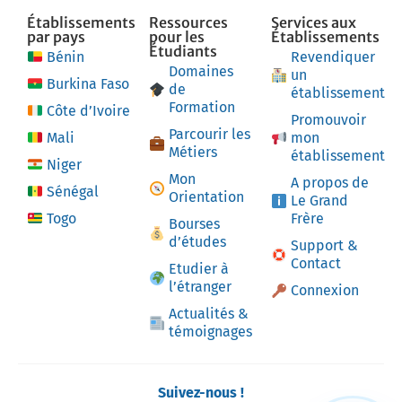
Établissements
Ressources
Services aux
par pays
pour les
Établissements
Étudiants
Bénin
Revendiquer
Domaines
un
Burkina Faso
de
établissement
Formation
Côte d’Ivoire
Promouvoir
Parcourir les
Mali
mon
Métiers
établissement
Niger
Mon
A propos de
Sénégal
Orientation
Le Grand
Togo
Frère
Bourses
d’études
Support &
Contact
Etudier à
l’étranger
Connexion
Actualités &
témoignages
Suivez-nous !