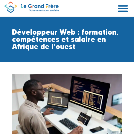
Formations
Etablissements
Etudier à l’étranger
Promouvoir mon établissement
Actualités
Orientation
Métiers
Développeur Web : formation,
compétences et salaire en
Afrique de l’ouest