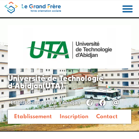
Formations
Etablissements
Etudier à l’étranger
Promouvoir mon établissement
Actualités
Orientation
Métiers
Université de Technologie
d’Abidjan(UTA)
Etablissement privé
à
Abidjan
Etablissement
Inscription
Contact