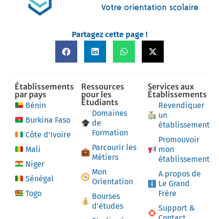
Partagez cette page !
Établissements
Ressources
Services aux
par pays
pour les
Établissements
Étudiants
Bénin
Revendiquer
Domaines
un
Burkina Faso
de
établissement
Formation
Côte d’Ivoire
Promouvoir
Parcourir les
Mali
mon
Métiers
établissement
Niger
Mon
A propos de
Sénégal
Orientation
Le Grand
Togo
Frère
Bourses
d’études
Support &
Contact