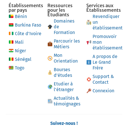
Établissements
Ressources
Services aux
par pays
pour les
Établissements
Étudiants
Bénin
Revendiquer
Domaines
un
Burkina Faso
de
établissement
Formation
Côte d’Ivoire
Promouvoir
Parcourir les
Mali
mon
Métiers
établissement
Niger
Mon
A propos de
Sénégal
Orientation
Le Grand
Togo
Frère
Bourses
d’études
Support &
Contact
Etudier à
l’étranger
Connexion
Actualités &
témoignages
Suivez-nous !