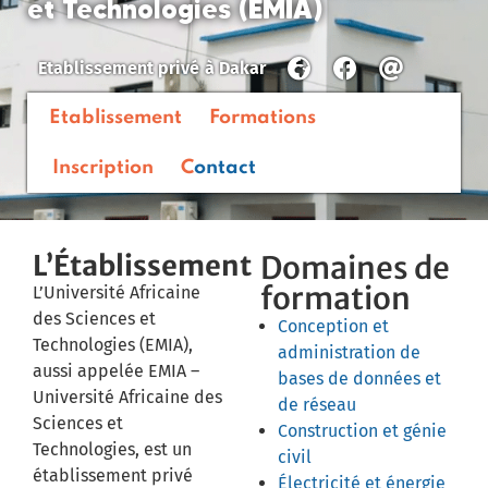
et Technologies (EMIA)
Etablissement privé
à
Dakar
Etablissement
Formations
Inscription
Contact
L’Établissement
Domaines de
formation
L’Université Africaine
des Sciences et
Conception et
Technologies (EMIA),
administration de
aussi appelée EMIA –
bases de données et
Université Africaine des
de réseau
Sciences et
Construction et génie
Technologies, est un
civil
établissement privé
Électricité et énergie