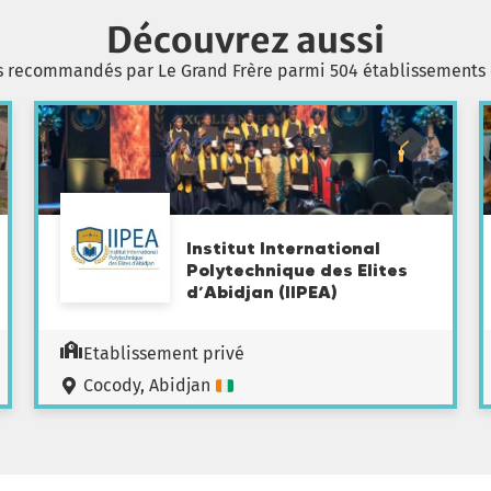
Découvrez aussi
s recommandés par Le Grand Frère parmi 504 établissements
Institut International
Polytechnique des Elites
d’Abidjan (IIPEA)
Etablissement privé
Cocody, Abidjan