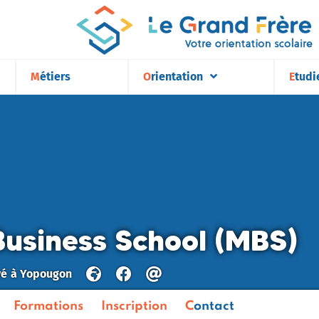
Métiers
Orientation
Etudi
Business School (MBS)
vé
à
Yopougon
Formations
Inscription
Contact