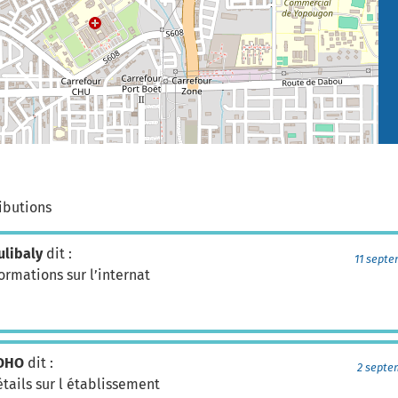
ibutions
ulibaly
dit :
11 septe
ormations sur l’internat
SOHO
dit :
2 septe
étails sur l établissement