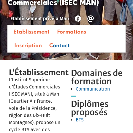
Commerciales (ISEC MAN)
Etablissement privé
à
Man
Etablissement
Formations
Inscription
Contact
L’Établissement
Domaines de
formation
L’Institut Supérieur
d’Études Commerciales
Communication
(ISEC MAN), situé à Man
(Quartier Air France,
Diplômes
voie de la Présidence,
proposés
région des Dix-Huit
BTS
Montagnes), propose un
cycle BTS avec des