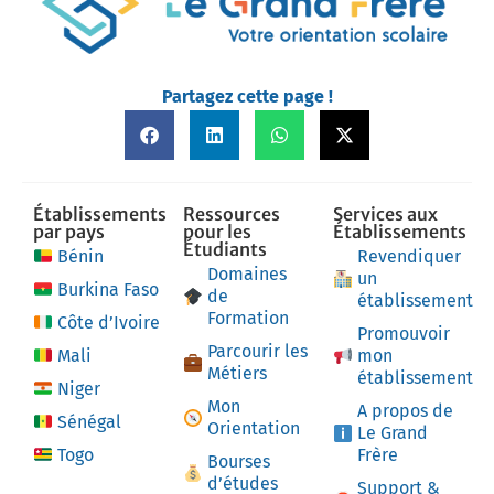
Partagez cette page !
Établissements
Ressources
Services aux
par pays
pour les
Établissements
Étudiants
Bénin
Revendiquer
Domaines
un
Burkina Faso
de
établissement
Formation
Côte d’Ivoire
Promouvoir
Parcourir les
Mali
mon
Métiers
établissement
Niger
Mon
A propos de
Sénégal
Orientation
Le Grand
Togo
Frère
Bourses
d’études
Support &