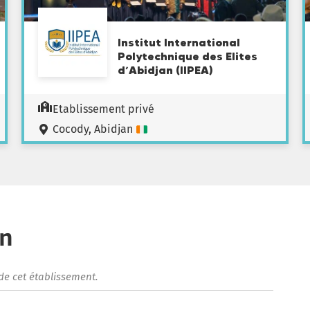
Institut International
Polytechnique des Elites
d’Abidjan (IIPEA)
Etablissement privé
Cocody, Abidjan
on
de cet établissement.