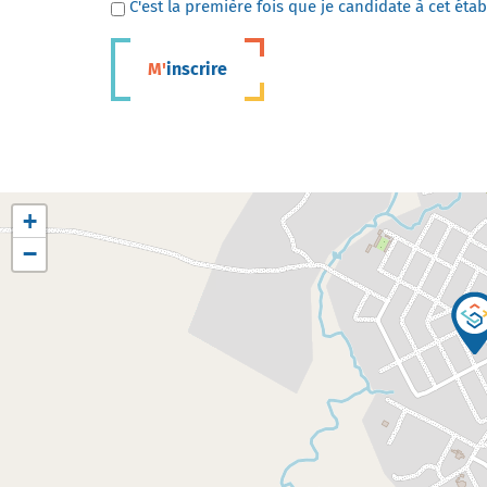
C'est la première fois que je candidate à cet éta
M'inscrire
+
−