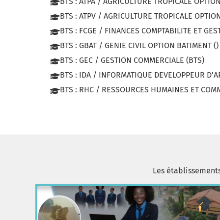
BTS : ATPA / AGRICULTURE TROPICALE OPTIO
BTS : ATPV / AGRICULTURE TROPICALE OPTIO
BTS : FCGE / FINANCES COMPTABILITE ET GES
BTS : GBAT / GENIE CIVIL OPTION BATIMENT ()
BTS : GEC / GESTION COMMERCIALE (BTS)
BTS : IDA / INFORMATIQUE DEVELOPPEUR D'A
BTS : RHC / RESSOURCES HUMAINES ET COMM
Les établissement