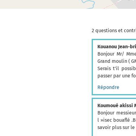
2 questions et contr
Kouanou Jean-br
Bonjour Mr/ Mme
Grand moulin ( G
Serais t’il poss
passer par une f
Répondre
Koumoué akissi 
Bonjour messieu
l »isec bouaflé .
savoir plus sur le