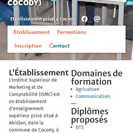
COCODY)
Etablissement privé
à
Cocody
Etablissement
Formations
Inscription
Contact
L’Établissement
Domaines de
formation
L’Institut Supérieur de
Marketing et de
Agriculture
Comptabilité (ISMC) est
Communication
un établissement
d’enseignement
Diplômes
supérieur privé situé à
proposés
Abidjan, dans la
BTS
commune de Cocody, à