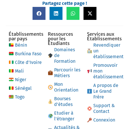
Partagez cette page !
Établissements
Ressources
Services aux
par pays
pour les
Établissements
Étudiants
Bénin
Revendiquer
Domaines
un
Burkina Faso
de
établissement
Formation
Côte d’Ivoire
Promouvoir
Parcourir les
Mali
mon
Métiers
établissement
Niger
Mon
A propos de
Sénégal
Orientation
Le Grand
Togo
Frère
Bourses
d’études
Support &
Contact
Etudier à
l’étranger
Connexion
Actualités &