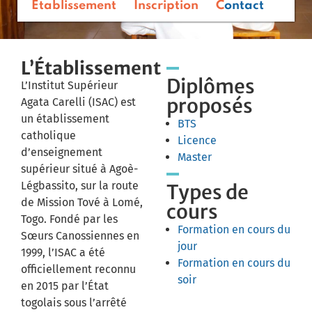
Etablissement
Inscription
Contact
L’Établissement
Diplômes
L’Institut Supérieur
proposés
Agata Carelli (ISAC) est
un établissement
BTS
catholique
Licence
d’enseignement
Master
supérieur situé à Agoè-
Légbassito, sur la route
Types de
de Mission Tové à Lomé,
cours
Togo.
Fondé par les
Formation en cours du
Sœurs Canossiennes en
jour
1999, l’ISAC a été
Formation en cours du
officiellement reconnu
soir
en 2015 par l’État
togolais sous l’arrêté