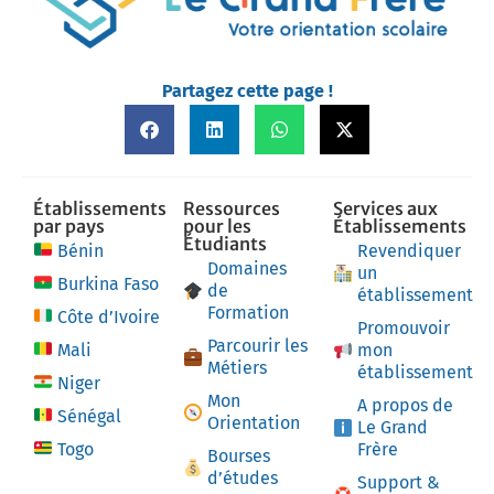
Partagez cette page !
Établissements
Ressources
Services aux
par pays
pour les
Établissements
Étudiants
Bénin
Revendiquer
Domaines
un
Burkina Faso
de
établissement
Formation
Côte d’Ivoire
Promouvoir
Parcourir les
Mali
mon
Métiers
établissement
Niger
Mon
A propos de
Sénégal
Orientation
Le Grand
Togo
Frère
Bourses
d’études
Support &