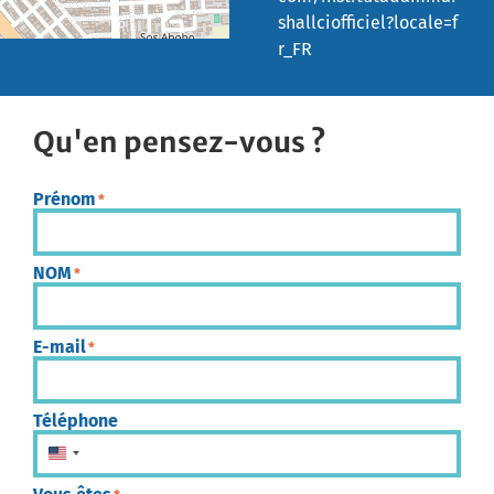
shallciofficiel?locale=f
r_FR
Qu'en pensez-vous ?
Prénom
*
NOM
*
E-mail
*
Téléphone
États-Unis +1