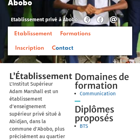
Abobo
Etablissement privé
à
Abobo
Etablissement
Formations
Inscription
Contact
L’Établissement
Domaines de
formation
L’Institut Supérieur
Adam Marshall est un
Communication
établissement
d’enseignement
Diplômes
supérieur privé situé à
proposés
Abidjan, dans la
BTS
commune d’Abobo, plus
précisément au quartier