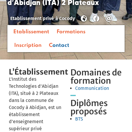
d’Abidjan (ITA) 2 Plateaux
Etablissement privé
à
Cocody
Etablissement
Formations
Inscription
Contact
L’Établissement
Domaines de
formation
L’Institut des
Technologies d’Abidjan
Communication
(ITA), situé à 2 Plateaux
dans la commune de
Diplômes
Cocody à Abidjan, est un
proposés
établissement
BTS
d’enseignement
supérieur privé