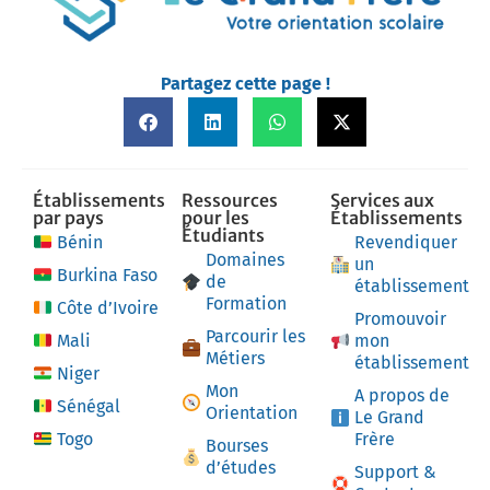
Partagez cette page !
Établissements
Ressources
Services aux
par pays
pour les
Établissements
Étudiants
Bénin
Revendiquer
Domaines
un
Burkina Faso
de
établissement
Formation
Côte d’Ivoire
Promouvoir
Parcourir les
Mali
mon
Métiers
établissement
Niger
Mon
A propos de
Sénégal
Orientation
Le Grand
Togo
Frère
Bourses
d’études
Support &