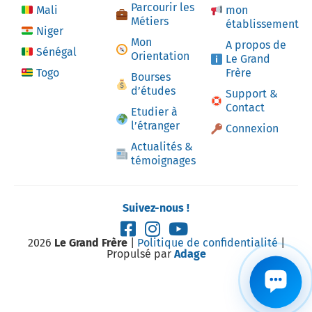
Parcourir les
Mali
mon
Métiers
établissement
Niger
Mon
A propos de
Sénégal
Orientation
Le Grand
Togo
Frère
Bourses
d’études
Support &
Contact
Etudier à
l’étranger
Connexion
Actualités &
témoignages
Suivez-nous !
2026
Le Grand Frère
|
Politique de confidentialité
|
Propulsé par
Adage