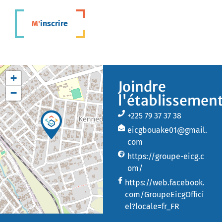
M'inscrire
+
Joindre
−
l'établissemen
+225 79 37 37 38
eicgbouake01@gmail.
com
https://groupe-eicg.c
om/
https://web.facebook.
com/GroupeEicgOffici
el?locale=fr_FR