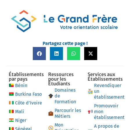
Partagez cette page !
Établissements
Ressources
Services aux
par pays
pour les
Établissements
Étudiants
Bénin
Revendiquer
Domaines
un
Burkina Faso
de
établissement
Formation
Côte d’Ivoire
Promouvoir
Parcourir les
Mali
mon
Métiers
établissement
Niger
Mon
A propos de
Sénégal