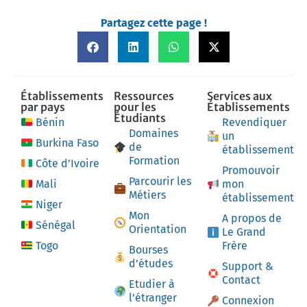
Partagez cette page !
Établissements
Ressources
Services aux
par pays
pour les
Établissements
Étudiants
Bénin
Revendiquer
Domaines
un
Burkina Faso
de
établissement
Formation
Côte d’Ivoire
Promouvoir
Parcourir les
Mali
mon
Métiers
établissement
Niger
Mon
A propos de
Sénégal
Orientation
Le Grand
Togo
Frère
Bourses
d’études
Support &
Contact
Etudier à
l’étranger
Connexion