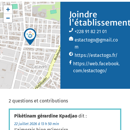
+
Joindre
−
l'établissemen
+228 91 82 21 01
estactogo@gmail.co
m
https://estactogo.fr/
https://web.facebook.
com/estactogo/
2 questions et contributions
Pikètinam gérardine Kpadjao
dit :
22 juillet 2026 à 13 h 50 min
J’aimerais bien m’inscrire