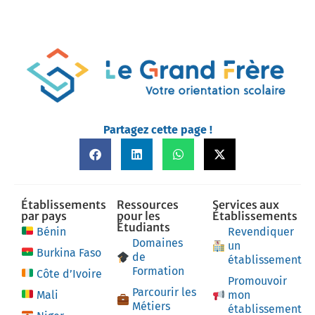
Partagez cette page !
Établissements
Ressources
Services aux
par pays
pour les
Établissements
Étudiants
Bénin
Revendiquer
Domaines
un
Burkina Faso
de
établissement
Formation
Côte d’Ivoire
Promouvoir
Parcourir les
Mali
mon
Métiers
établissement