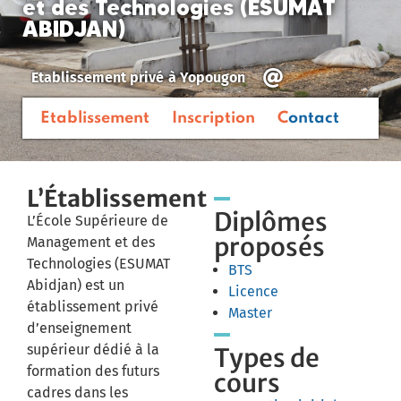
et des Technologies (ESUMAT
ABIDJAN)
Etablissement privé
à
Yopougon
Etablissement
Inscription
Contact
L’Établissement
Diplômes
L’École Supérieure de
proposés
Management et des
Technologies (ESUMAT
BTS
Abidjan) est un
Licence
établissement privé
Master
d’enseignement
supérieur dédié à la
Types de
formation des futurs
cours
cadres dans les