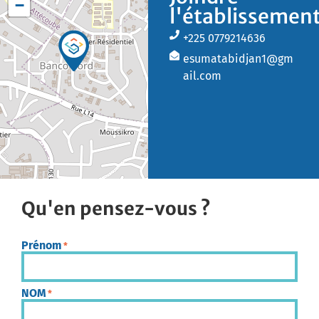
−
l'établissemen
+225 0779214636
esumatabidjan1@gm
ail.com
Qu'en pensez-vous ?
Prénom
*
NOM
*