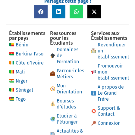
Partagez cette page !
Établissements
Ressources
Services aux
par pays
pour les
Établissements
Étudiants
Bénin
Revendiquer
Domaines
un
Burkina Faso
de
établissement
Formation
Côte d’Ivoire
Promouvoir
Parcourir les
Mali
mon
Métiers
établissement
Niger
Mon
A propos de
Sénégal
Orientation
Le Grand
Togo
Frère
Bourses
d’études
Support &
Contact
Etudier à
l’étranger
Connexion
Actualités &