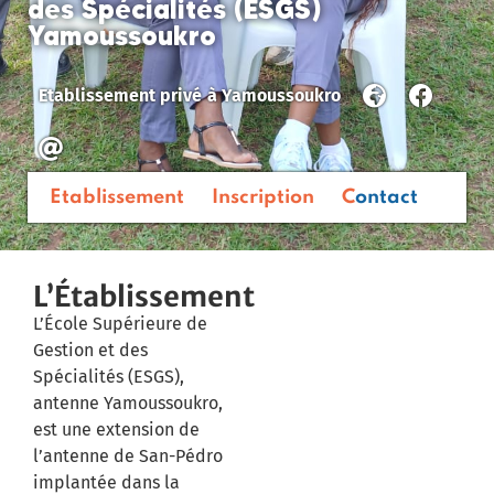
des Spécialités (ESGS)
Yamoussoukro
Etablissement privé
à
Yamoussoukro
Etablissement
Inscription
Contact
L’Établissement
L’École Supérieure de
Gestion et des
Spécialités (ESGS),
antenne Yamoussoukro,
est une extension de
l’antenne de San-Pédro
implantée dans la