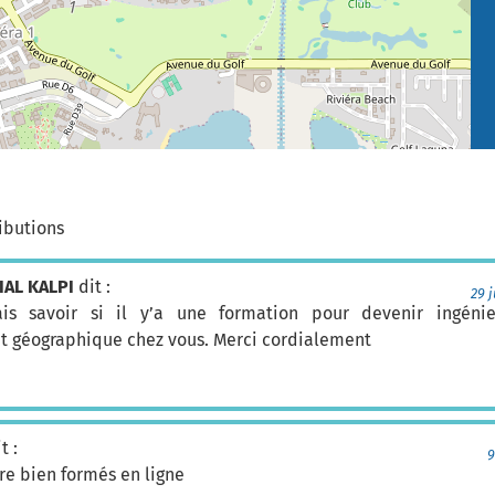
ibutions
AL KALPI
dit :
29 j
rais savoir si il y’a une formation pour devenir ingéni
t géographique chez vous. Merci cordialement
t :
9
tre bien formés en ligne