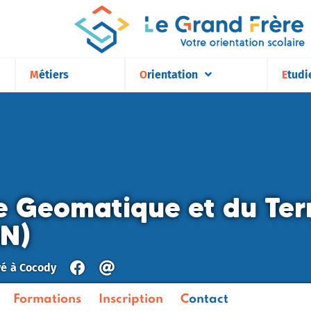
Métiers
Orientation
Etudi
e Geomatique et du Terr
N)
vé
à
Cocody
Formations
Inscription
Contact