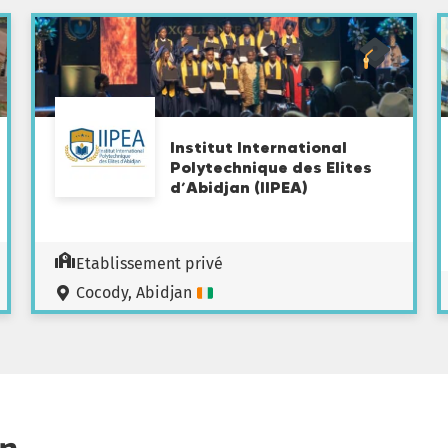
Institut International
Polytechnique des Elites
d’Abidjan (IIPEA)
Etablissement privé
Cocody, Abidjan