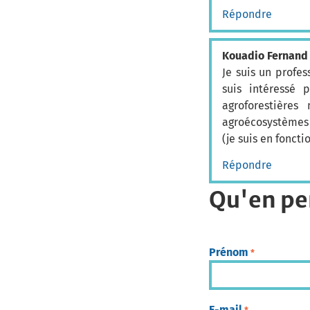
Répondre
Kouadio Fernan
Je suis un profe
suis intéressé 
agroforestière
agroécosystèmes 
(je suis en foncti
Répondre
Qu'en pe
Prénom
*
E-mail