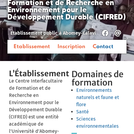
Formation et de Recherche en
Environnement pour le
Développement Durable (CIFRED)
Etablissement public
à
Abomey-Calavi
Etablissement
Inscription
Contact
L’Établissement
Domaines de
formation
Le Centre Interfacultaire
de Formation et de
Environnements
Recherche en
naturels et faune et
Environnement pour le
flore
Développement Durable
Santé
(CIFRED) est une entité
Sciences
académique de
environnementales
l’Université d’Abomey-