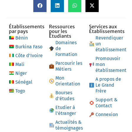
Établissements
Ressources
Services aux
par pays
pour les
Établissements
Étudiants
Bénin
Revendiquer
Domaines
un
Burkina Faso
de
établissement
Formation
Côte d’Ivoire
Promouvoir
Parcourir les
Mali
mon
Métiers
établissement
Niger
Mon
A propos de
Sénégal
Orientation
Le Grand
Togo
Frère
Bourses
d’études
Support &
Contact
Etudier à
l’étranger
Connexion
Actualités &
témoignages