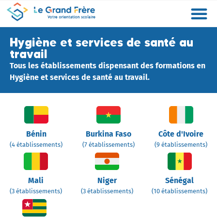
Formations
Etablissements
Etudier à l’étranger
Promouvoir mon établissement
Actualités
Orientation
Métiers
Hygiène et services de santé au
travail
Tous les établissements dispensant des formations en
Hygiène et services de santé au travail.
Bénin
Burkina Faso
Côte d'Ivoire
(4 établissements)
(7 établissements)
(9 établissements)
Mali
Niger
Sénégal
(3 établissements)
(3 établissements)
(10 établissements)