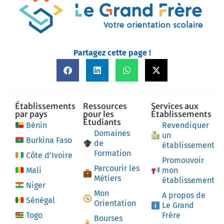
Partagez cette page !
Établissements
Ressources
Services aux
par pays
pour les
Établissements
Étudiants
Bénin
Revendiquer
Domaines
un
Burkina Faso
de
établissement
Formation
Côte d’Ivoire
Promouvoir
Parcourir les
Mali
mon
Métiers
établissement
Niger
Mon
A propos de
Sénégal
Orientation
Le Grand
Togo
Frère
Bourses