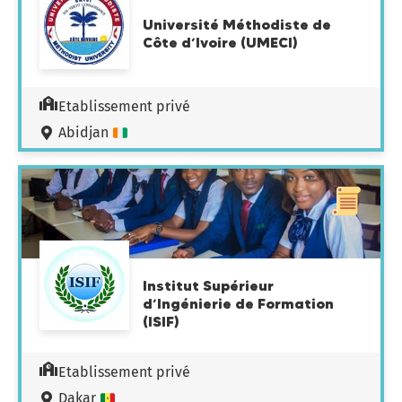
Université Méthodiste de
Côte d’Ivoire (UMECI)
Etablissement privé
Abidjan
Institut Supérieur
d’Ingénierie de Formation
(ISIF)
Etablissement privé
Dakar