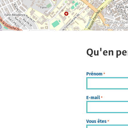
Qu'en pe
Prénom
*
E-mail
*
Vous êtes
*