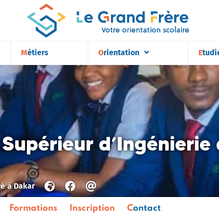
Métiers
Orientation
Etudi
t Supérieur d’Ingénierie
vé
à
Dakar
Formations
Inscription
Contact