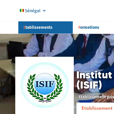
Sénégal
Etablissements
Formations
Institu
(ISIF)
Etablissement pri
Etablissement