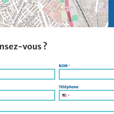
nsez-vous ?
NOM
*
Téléphone
États-Unis +1